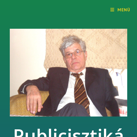
Dr. Szendrődi Győző honlapja
MENÜ
Publicisztiká