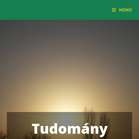
Dr. Szendrődi Győző honlapja
MENÜ
Tudomány